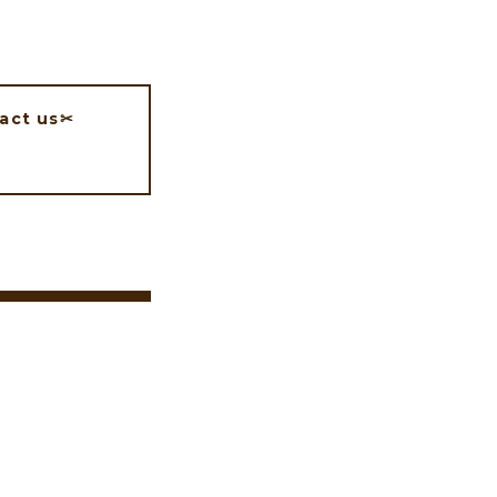
act us✂︎