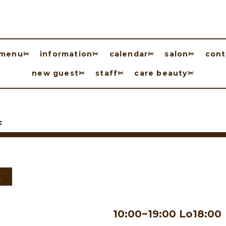
menu✂︎
information✂︎
calendar✂︎
salon✂︎
cont
new guest✂︎
staff✂︎
care beauty✂︎
︎
業
10:00~19:00 Lo18:00