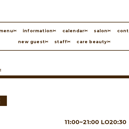
menu✂︎
information✂︎
calendar✂︎
salon✂︎
cont
new guest✂︎
staff✂︎
care beauty✂︎
︎
業
11:00~21:00 LO20:30