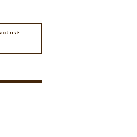
act us✂︎